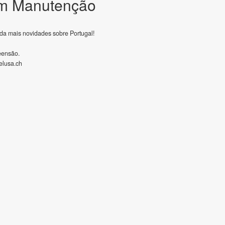
m Manutenção
da mais novidades sobre Portugal!
eensão.
lusa.ch