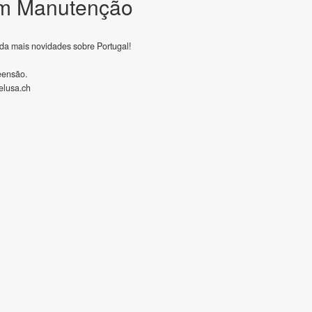
m Manutenção
da mais novidades sobre Portugal!
eensão.
lusa.ch