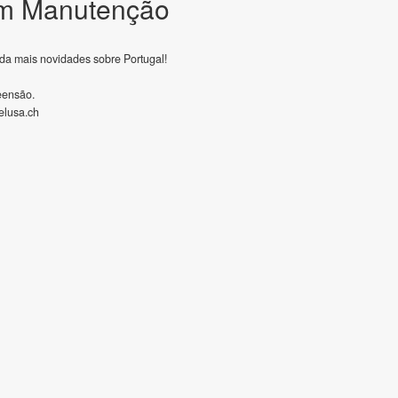
m Manutenção
da mais novidades sobre Portugal!
eensão.
lusa.ch